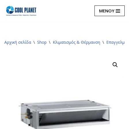
ΜΕΝΟΥ
Μεταπηδήστε
στο
περιεχόμενο
Αρχική σελίδα
\
Shop
\
Κλιματισμός & Θέρμανση
\
Επαγγελματ