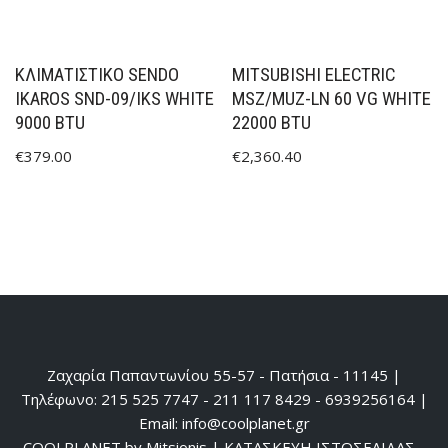
ΚΛΙΜΑΤΙΣΤΙΚΟ SENDO
MITSUBISHI ELECTRIC
IKAROS SND-09/IKS WHITE
MSZ/MUZ-LN 60 VG WHITE
9000 BTU
22000 BTU
€
379.00
€
2,360.40
Ζαχαρία Παπαντωνίου 55-57 - Πατήσια - 11145 |
Τηλέφωνο: 215 525 7747 - 211 117 8429 - 6939256164 |
Email: info@coolplanet.gr
COOLPLANET by Mitsionis
|
ΚΑΤΑΣΚΕΥΗ ΙΣΤΟΣΕΛΙΔΑΣ -