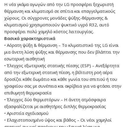
Η νέα γκάμα αγωγών από την LG προσφέρει ξεχωριστή
θέρμανση και κλιματισμό σε σπίτια και επαγγελματικούς
χώρους. Οι σύγχρονες μονάδες ψύξης-θέρμανσης &
κλιματισμού χρησιμοποιούν ψυκτικό υγρό R32, αυτό
προσφέρει πολύ χαμηλό κόστος λειτουργίας.
Βασικά χαρακτηριστικά
• Αόρατη ψύξη & θέρμανση – Το κλιματιστικό της LG είναι
μια άνετη λύση ψύξης και θέρμανσης που δεν βλάπτει την
εσωτερική αισθητική
• Έλεγχος εξωτερικής στατικής πίεσης (ESP) – Ανεξάρτητα
από την εξωτερική στατική πίεση, η βέλτιστη ροή αέρα
δροσίζει κάθε δωμάτιο και κάθε γωνία του σπιτιού ή του
γραφείου σας με συνέπεια και ακρίβεια για να φτάσει στην
επιθυμητή θερμοκρασία
• Έλεγχος δύο θερμιστόρων – Η άνετη ατμόσφαιρα
εξασφαλίζεται με αισθητήρες διπλής θερμοκρασίας
• Αριστεία σχεδιασμού
• Ελαχιστοποιημένο ύψος και βάθος – Οι νέοι χαμηλοί
στατικοί αγωγοί παρέχουν την ιδανική λύση για