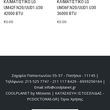
ΚΛΙΜΑΤΙΣΤΙΚΟ LG
ΚΛΙΜΑΤΙΣΤΙΚΟ LG
UM42F.N20/UUD1.U30
UM36F.N20/UUD1.U30
42000 BTU
36000 BTU
€
0.00
€
0.00
Ζαχαρία Παπαντωνίου 55-57 - Πατήσια - 11145 |
Τηλέφωνο: 215 525 7747 - 211 117 8429 - 6939256164 |
Email: info@coolplanet.gr
COOLPLANET by Mitsionis
|
ΚΑΤΑΣΚΕΥΗ ΙΣΤΟΣΕΛΙΔΑΣ -
PCDOCTORAS.GR
|
Όροι Χρήσης