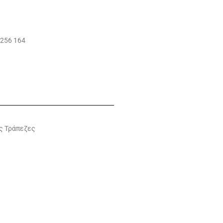
9256 164
ής Τράπεζες