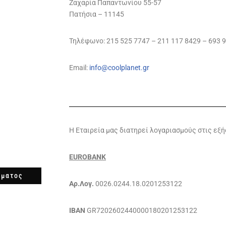
Ζαχαρία Παπαντωνίου 55-57
Πατήσια – 11145
Τηλέφωνο: 215 525 7747 – 211 117 8429 – 693 
Email:
info@coolplanet.gr
Η Εταιρεία μας διατηρεί λογαριασμούς στις εξ
EUROBANK
ύματος
Αρ.Λογ.
0026.0244.18.0201253122
ΙΒΑΝ
GR7202602440000180201253122