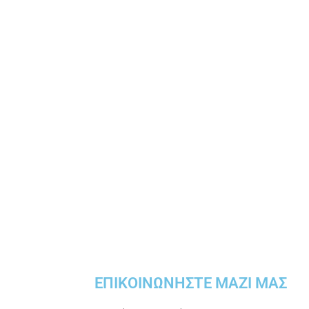
ience and we’ll be happy to get in touch with you.
ΕΠΙΚΟΙΝΩΝΉΣΤΕ ΜΑΖΊ ΜΑΣ