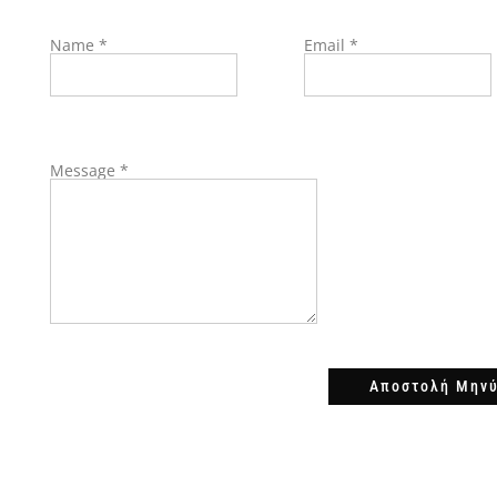
Name
*
Email
*
Message
*
Αποστολή Μην