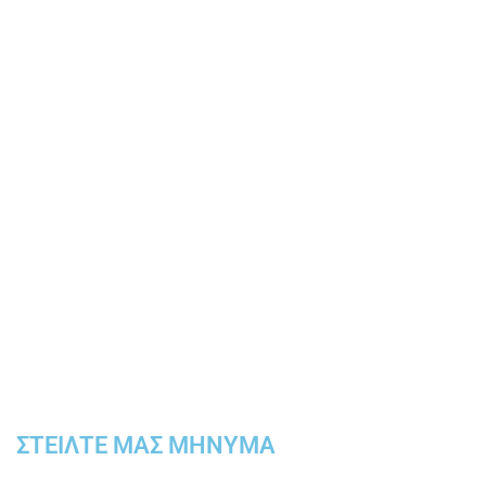
Feel free to contact us at your conven
ΣΤΕΊΛΤΕ ΜΑΣ ΜΉΝΥΜΑ