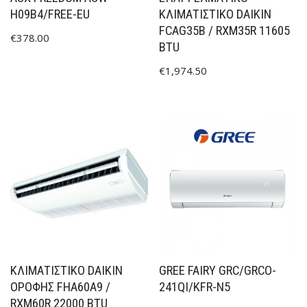
H09B4/FREE-EU
ΚΛΙΜΑΤΙΣΤΙΚΌ DAIKIN
FCAG35B / RXM35R 11605
€
378.00
BTU
€
1,974.50
ΚΛΙΜΑΤΙΣΤΙΚΟ DAIKIN
GREE FAIRY GRC/GRCO-
ΟΡΟΦΗΣ FHA60A9 /
241QI/KFR-N5
RXM60R 22000 BTU