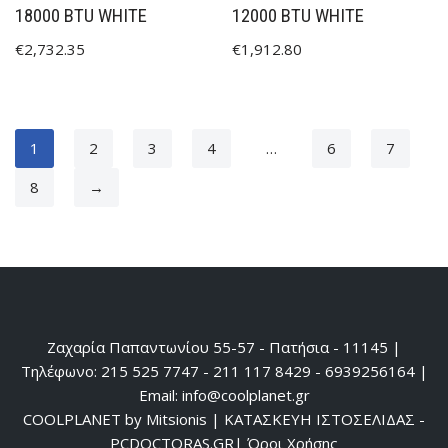
18000 BTU WHITE
12000 BTU WHITE
€
2,732.35
€
1,912.80
1
2
3
4
…
6
7
8
→
Ζαχαρία Παπαντωνίου 55-57 - Πατήσια - 11145 |
Τηλέφωνο: 215 525 7747 - 211 117 8429 - 6939256164 |
Email: info@coolplanet.gr
COOLPLANET by Mitsionis
|
ΚΑΤΑΣΚΕΥΗ ΙΣΤΟΣΕΛΙΔΑΣ -
PCDOCTORAS.GR
|
Όροι Χρήσης