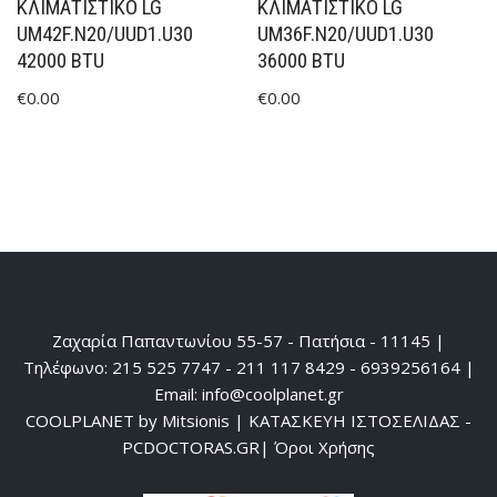
ΚΛΙΜΑΤΙΣΤΙΚΟ LG
ΚΛΙΜΑΤΙΣΤΙΚΟ LG
UM42F.N20/UUD1.U30
UM36F.N20/UUD1.U30
42000 BTU
36000 BTU
€
0.00
€
0.00
Ζαχαρία Παπαντωνίου 55-57 - Πατήσια - 11145 |
Τηλέφωνο: 215 525 7747 - 211 117 8429 - 6939256164 |
Email: info@coolplanet.gr
COOLPLANET by Mitsionis
|
ΚΑΤΑΣΚΕΥΗ ΙΣΤΟΣΕΛΙΔΑΣ -
PCDOCTORAS.GR
|
Όροι Χρήσης