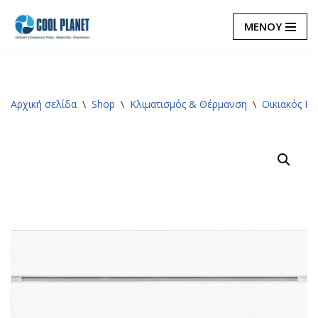
ΜΕΝΟΥ
Μεταπηδήστε
στο
περιεχόμενο
Αρχική σελίδα
\
Shop
\
Κλιματισμός & Θέρμανση
\
Οικιακός Κλ