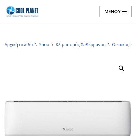
ΜΕΝΟΥ
Μεταπηδήστε
στο
περιεχόμενο
Αρχική σελίδα
\
Shop
\
Κλιματισμός & Θέρμανση
\
Οικιακός Κλ