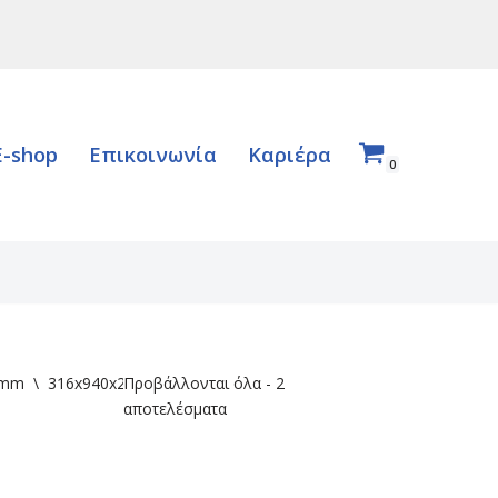
E-shop
Επικοινωνία
Καριέρα
0
 mm
\
316x940x224
Προβάλλονται όλα - 2
αποτελέσματα