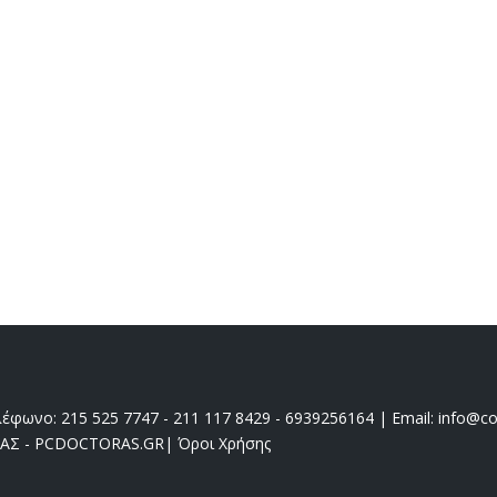
έφωνο: 215 525 7747 - 211 117 8429 - 6939256164 | Email: info@coo
ΔΑΣ - PCDOCTORAS.GR
|
Όροι Χρήσης