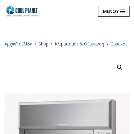
ΜΕΝΟΥ
Μεταπηδήστε
στο
περιεχόμενο
Αρχική σελίδα
\
Shop
\
Κλιματισμός & Θέρμανση
\
Οικιακός Κλ