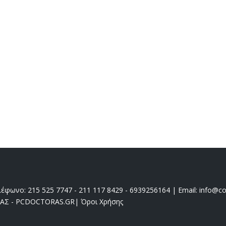
έφωνο: 215 525 7747 - 211 117 8429 - 6939256164 | Email: info@coo
ΔΑΣ - PCDOCTORAS.GR
|
Όροι Χρήσης