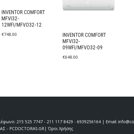
INVENTOR COMFORT
MFVI32-
12WFI/MFVO32-12
€
748.00
INVENTOR COMFORT
MFVI32-
09WFI/MFVO32-09
€
648.00
έφωνο: 215 525 7747 - 211 117 8429 - 6939256164 | Email: info@coo
ΔΑΣ - PCDOCTORAS.GR
|
Όροι Χρήσης