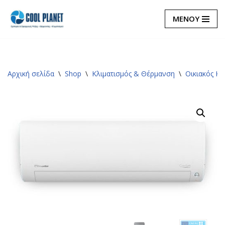
ΜΕΝΟΥ
Μεταπηδήστε
στο
περιεχόμενο
Αρχική σελίδα
\
Shop
\
Κλιματισμός & Θέρμανση
\
Οικιακός Κλ