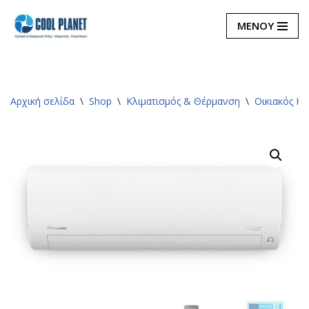
ΜΕΝΟΥ
Μεταπηδήστε
στο
περιεχόμενο
Αρχική σελίδα
\
Shop
\
Κλιματισμός & Θέρμανση
\
Οικιακός Κλ