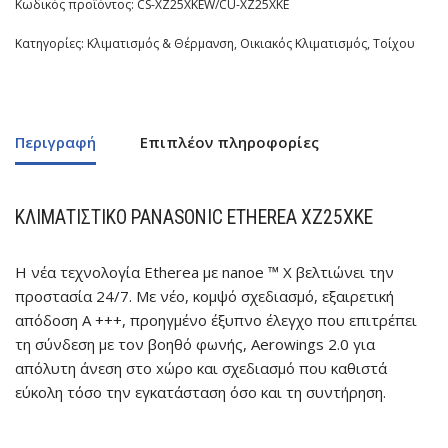
Κωδικός προϊόντος:
CS-XZ25XKEW/CU-XZ25XKE
Κατηγορίες:
Κλιματισμός & Θέρμανση
,
Οικιακός Κλιματισμός
,
Τοίχου
Περιγραφή
Επιπλέον πληροφορίες
ΚΛΙΜΑΤΙΣΤΙΚΌ PANASONIC
ETHEREA XZ25ΧKE
Η νέα τεχνολογία Etherea µε nanoe ™ X βελτιώνει την
προστασία 24/7. Με νέο, κοµψό σχεδιασµό, εξαιρετική
απόδοση A +++, προηγµένο έξυπνο έλεγχο που επιτρέπει
τη σύνδεση µε τον βοηθό φωνής, Aerowings 2.0 για
απόλυτη άνεση στο xώρο και σχεδιασµό που καθιστά
εύκολη τόσο την εγκατάσταση όσο και τη συντήρηση.