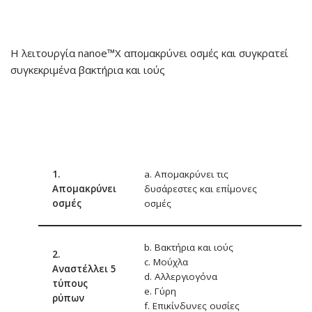
Η λειτουργία nanoe™X απομακρύνει
οσμές και συγκρατεί
συγκεκριμένα βακτήρια και ιούς
1.
a. Απομακρύνει τις
Απομακρύνει
δυσάρεστες και επίμονες
οσμές
οσμές
b. Βακτήρια και ιούς
2.
c. Μούχλα
Αναστέλλει 5
d. Αλλεργιογόνα
τύπους
e. Γύρη
ρύπων
f. Επικίνδυνες ουσίες