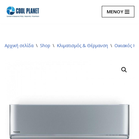
ΜΕΝΟΥ
Μεταπηδήστε
στο
περιεχόμενο
Αρχική σελίδα
\
Shop
\
Κλιματισμός & Θέρμανση
\
Οικιακός Κλ