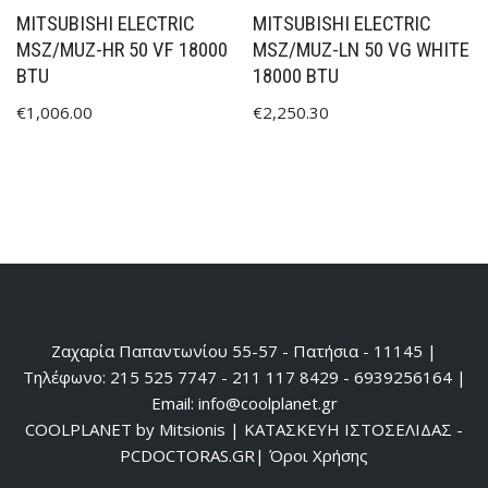
MITSUBISHI ELECTRIC
MITSUBISHI ELECTRIC
MSZ/MUZ-HR 50 VF 18000
MSZ/MUZ-LN 50 VG WHITE
BTU
18000 BTU
€
1,006.00
€
2,250.30
Ζαχαρία Παπαντωνίου 55-57 - Πατήσια - 11145 |
Τηλέφωνο: 215 525 7747 - 211 117 8429 - 6939256164 |
Email: info@coolplanet.gr
COOLPLANET by Mitsionis
|
ΚΑΤΑΣΚΕΥΗ ΙΣΤΟΣΕΛΙΔΑΣ -
PCDOCTORAS.GR
|
Όροι Χρήσης