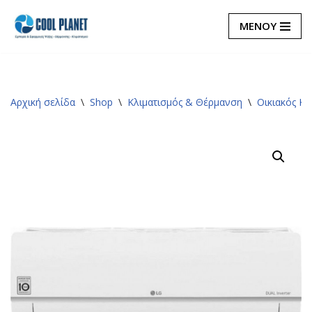
ΜΕΝΟΥ
Μεταπηδήστε
στο
περιεχόμενο
Αρχική σελίδα
\
Shop
\
Κλιματισμός & Θέρμανση
\
Οικιακός Κλ