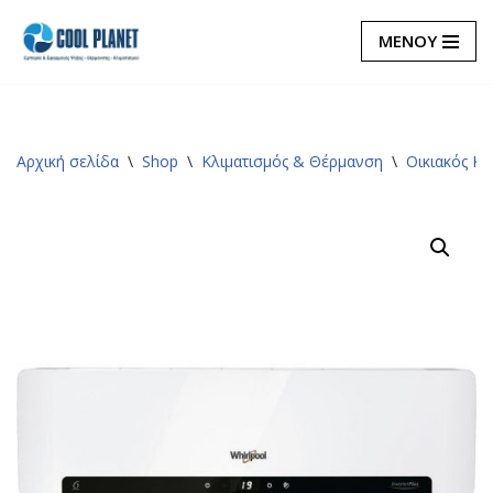
ΜΕΝΟΥ
Μεταπηδήστε
στο
περιεχόμενο
Αρχική σελίδα
\
Shop
\
Κλιματισμός & Θέρμανση
\
Οικιακός Κλ