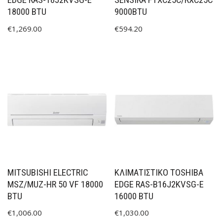
EDGE RAS-18J2KVSG-E
SENSIRA FTXC25C/RXC25C
18000 BTU
9000BTU
€
1,269.00
€
594.20
MITSUBISHI ELECTRIC
ΚΛΙΜΑΤΙΣΤΙΚΟ TOSHIBA
MSZ/MUZ-HR 50 VF 18000
EDGE RAS-B16J2KVSG-E
BTU
16000 BTU
€
1,006.00
€
1,030.00