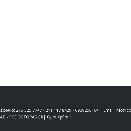
έφωνο: 215 525 7747 - 211 117 8429 - 6939256164 | Email: info@coo
ΔΑΣ - PCDOCTORAS.GR
|
Όροι Χρήσης