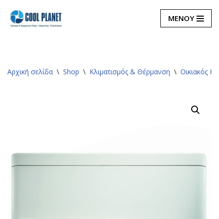
ΜΕΝΟΥ
Μεταπηδήστε
στο
περιεχόμενο
Αρχική σελίδα
\
Shop
\
Κλιματισμός & Θέρμανση
\
Οικιακός Κλ