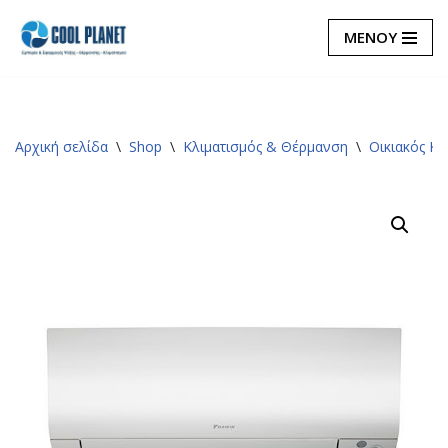
ΜΕΝΟΥ
Μεταπηδήστε
στο
περιεχόμενο
Αρχική σελίδα
\
Shop
\
Κλιματισμός & Θέρμανση
\
Οικιακός Κλ