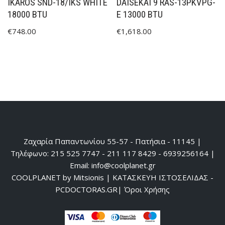
IKAROS SND-18/IKS WHITE
DAISEKAI 9 RAS-13PKVPG-
18000 BTU
E 13000 BTU
€
748.00
€
1,618.00
Ζαχαρία Παπαντωνίου 55-57 - Πατήσια - 11145 |
Τηλέφωνο: 215 525 7747 - 211 117 8429 - 6939256164 |
Email: info@coolplanet.gr
COOLPLANET by Mitsionis
|
ΚΑΤΑΣΚΕΥΗ ΙΣΤΟΣΕΛΙΔΑΣ -
PCDOCTORAS.GR
|
Όροι Χρήσης