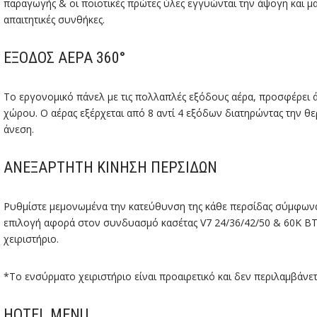
παραγωγής & οι ποιοτικές πρώτες ύλες εγγυώνται την άψογη και μ
απαιτητικές συνθήκες.
ΈΞΟΔΟΣ ΑΈΡΑ 360°
Το εργονομικό πάνελ με τις πολλαπλές εξόδους αέρα, προσφέρει 
χώρου. Ο αέρας εξέρχεται από 8 αντί 4 εξόδων διατηρώντας την θ
άνεση.
ΑΝΕΞΆΡΤΗΤΗ ΚΊΝΗΣΗ ΠΕΡΣΊΔΩΝ
Ρυθμίστε μεμονωμένα την κατεύθυνση της κάθε περσίδας σύμφωνα 
επιλογή αφορά στον συνδυασμό κασέτας V7 24/36/42/50 & 60Κ BT
χειριστήριο.
*Το ενσύρματο χειριστήριο είναι προαιρετικό και δεν περιλαμβάνετ
HOTEL MENU