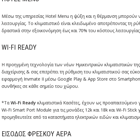
Μέσω της υπηρεσίας Hotel Menu η ψύξη και η θέρμανση μπορούν 
λειτουργίας. Το κλιματιστικό είναι κλειδωμένο αποτρέποντας τη 
δραστικά στην εξοικονόμηση έως και 70% του κόστους λειτουργίας
WI-FI READY
Η προηγμένη τεχνολογία των νέων Ημικεντρικών κλιματιστικών της
διαχείρισης & σας επιτρέπει τη ρύθμιση του κλιματιστικού σας εύκ
εφαρμογή Invmate II μέσω Google Play & App Store στο Smartphone
συνθήκες σε κάθε σημείο του χώρου.
*Τα
Wi-Fi Ready
κλιματιστικά Κασέτες, έχουν ως προαπαιτούμενο 
Wi-Fi Smart Port Module για τις μονάδες 12k και 18k και Wi-Fi Stick
προμηθευτείτε από τα καταστήματα ηλεκτρικών ειδών και κλιματισμ
ΕΊΣΟΔΟΣ ΦΡΈΣΚΟΥ ΑΈΡΑ