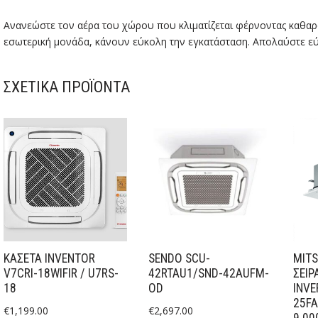
Ανανεώστε τον αέρα του χώρου που κλιματίζεται φέρνοντας καθαρό
εσωτερική μονάδα, κάνουν εύκολη την εγκατάσταση. Απολαύστε εύ
ΣΧΕΤΙΚΆ ΠΡΟΪΌΝΤΑ
ΚΑΣΕΤΑ INVENTOR
SENDO SCU-
MITS
V7CRI-18WIFIR / U7RS-
42RTAU1/SND-42AUFM-
ΣΕΙΡ
18
OD
INVE
25FA
€
1,199.00
€
2,697.00
9.00