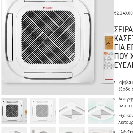
€
2,249.00
ΣΕΙΡ
ΚΑΣΈ
ΓΙΑ 
ΠΟΥ 
ΕΥΕΛΙ
Yψηλά ε
έξοδο 
Ασύγκρ
όλο το
Εξοικο
λειτου
Ελέγξτε