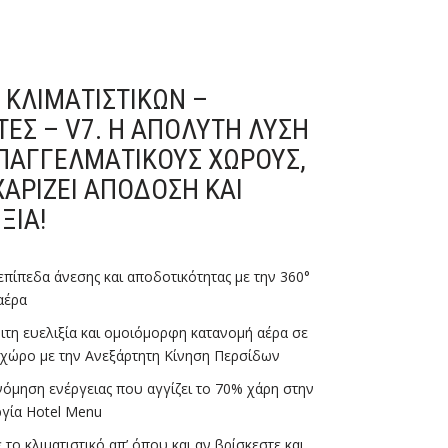
Ά ΚΛΙΜΑΤΙΣΤΙΚΏΝ –
ΤΕΣ – V7. Η ΑΠΌΛΥΤΗ ΛΎΣΗ
ΕΠΑΓΓΕΛΜΑΤΙΚΟΎΣ ΧΏΡΟΥΣ,
ΧΑΡΊΖΕΙ ΑΠΌΔΟΣΗ ΚΑΙ
ΞΊΑ!
πίπεδα άνεσης και αποδοτικότητας με την 360°
αέρα
ιτη ευελιξία και ομοιόμορφη κατανομή αέρα σε
 χώρο με την Ανεξάρτητη Κίνηση Περσίδων
νόμηση ενέργειας που αγγίζει το 70% χάρη στην
ργία Hotel Menu
 το κλιματιστικό απ’ όπου και αν βρίσκεστε και