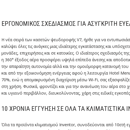
ΕΡΓΟΝΟΜΙΚΌΣ ΣΧΕΔΙΑΣΜΌΣ ΓΙΑ ΑΣΎΓΚΡΙΤΗ ΕΥΕΛ
Η νέα σειρά των κασετών ψευδοροφής V7, ήρθε για να εντυπωσιάσε
καλύψει όλες τις ανάγκες μιας ιδιαίτερης εγκατάστασης και υπόσχε
μονάδες, επιχειρήσεις και σε κατοικίες. Ο ιδιαίτερος σχεδιασμός τη
η 360° έξοδος αέρα προσφέρει υψηλά επίπεδα άνεσης και αποδοτικ
την απαραίτητη αυτονομία αλλά και την ομοιόμορφη κατανομή του 
και από την εξοικονόμηση ενέργειας αφού η λειτουργία Hotel Men
70%, ενώ η απομακρυσμένη διαχείριση μέσω Wi-Fi, σας εξασφαλίζε
στη χρήση. Φυσικά, φροντίζει και για την ανανέωση του αέρα στο
και υγιεινό περιβάλλον, διευκολύνοντας, χάρη στις ειδικές εγκοπ
10 ΧΡΌΝΙΑ ΕΓΓΎΗΣΗ ΣΕ ΌΛΑ ΤΑ ΚΛΙΜΑΤΙΣΤΙΚΆ 
Όλα τα προϊόντα κλιματισμού Inventor, συνοδεύονται από 10ετή 