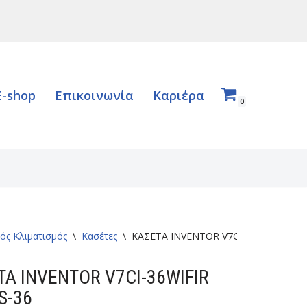
E-shop
Επικοινωνία
Καριέρα
0
ός Κλιματισμός
\
Κασέτες
\
ΚΑΣΕΤΑ INVENTOR V7CI-36WiFiR / U7
ΤΑ INVENTOR V7CI-36WIFIR
S-36