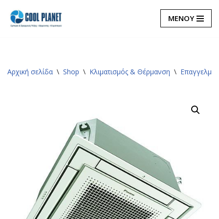
ΜΕΝΟΥ
Μεταπηδήστε
στο
περιεχόμενο
Αρχική σελίδα
\
Shop
\
Κλιματισμός & Θέρμανση
\
Επαγγελματ