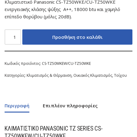
Κλιματιστικό Panasonic CS-TZ50WKE/CU-TZ50WKE
ενεργειακής κλάσης ψύξης A++, 18000 btu και χαμηλό
επίπεδο θορύβου (μόλις 20dB).
Προσθήκη στο καλάθι
Κωδικός προϊόντος:
CS-TZ50WKEW/CU-TZ50WKE
Κατηγορίες:
Κλιματισμός & Θέρμανση
,
Οικιακός Κλιματισμός
,
Τοίχου
Περιγραφή
Επιπλέον πληροφορίες
ΚΛΙΜΑΤΙΣΤΙΚΌ PANASONIC
TZ SERIES CS-
TZ50WKEW/CU-TZ50WKE