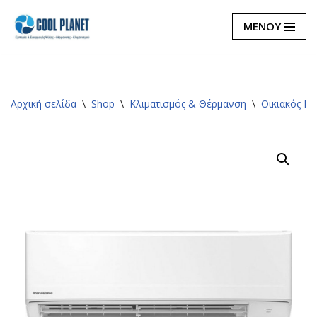
ΜΕΝΟΥ
Μεταπηδήστε
στο
περιεχόμενο
Αρχική σελίδα
\
Shop
\
Κλιματισμός & Θέρμανση
\
Οικιακός Κλ