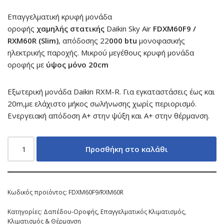
Επαγγελματική κρυφή μονάδα
οροφής
χαμηλής στατικής
Daikin Sky Air
FDXM60F9 /
RXM60R (Slim)
, απόδοσης 22
000 btu
μονοφασικής
ηλεκτρικής παροχής. Μικρού μεγέθους κρυφή μονάδα
οροφής με
ύψος μόνο 20cm
Εξωτερική μονάδα Daikin RXM-R. Για εγκαταστάσεις έως και
20m,με ελάχιστο μήκος σωλήνωσης χωρίς περιορισμό.
Ενεργειακή απόδοση A+ στην ψύξη και A+ στην θέρμανση.
Προσθήκη στο καλάθι
Κωδικός προϊόντος:
FDXM60F9/RXM60R
Κατηγορίες:
Δαπέδου-Οροφής
,
Επαγγελματικός Κλιματισμός
,
Κλιματισμός & Θέρμανση