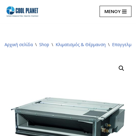
ΜΕΝΟΥ
Μεταπηδήστε
στο
περιεχόμενο
Αρχική σελίδα
\
Shop
\
Κλιματισμός & Θέρμανση
\
Επαγγελματ