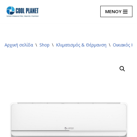
ΜΕΝΟΥ
Μεταπηδήστε
στο
περιεχόμενο
Αρχική σελίδα
\
Shop
\
Κλιματισμός & Θέρμανση
\
Οικιακός Κλ