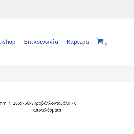
E-shop
Επικοινωνία
Καριέρα
0
 mm
\
285x750x200
Προβάλλονται όλα - 6
αποτελέσματα