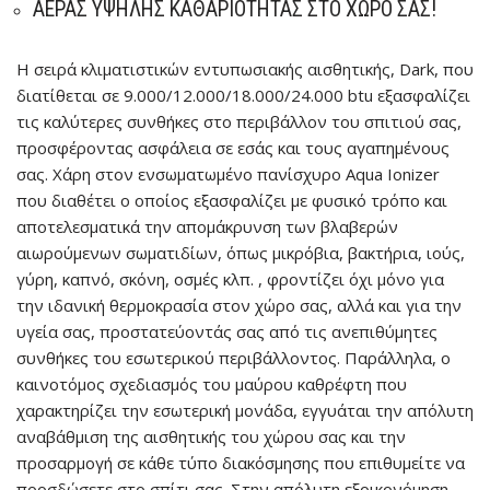
ΑΈΡΑΣ ΥΨΗΛΉΣ ΚΑΘΑΡΙΌΤΗΤΑΣ ΣΤΟ ΧΏΡΟ ΣΑΣ!
Η σειρά κλιματιστικών εντυπωσιακής αισθητικής, Dark, που
διατίθεται σε 9.000/12.000/18.000/24.000 btu εξασφαλίζει
τις καλύτερες συνθήκες στο περιβάλλον του σπιτιού σας,
προσφέροντας ασφάλεια σε εσάς και τους αγαπημένους
σας. Χάρη στον ενσωματωμένο πανίσχυρο Aqua Ionizer
που διαθέτει ο οποίος εξασφαλίζει με φυσικό τρόπο και
αποτελεσματικά την απομάκρυνση των βλαβερών
αιωρούμενων σωματιδίων, όπως μικρόβια, βακτήρια, ιούς,
γύρη, καπνό, σκόνη, οσμές κλπ. , φροντίζει όχι μόνο για
την ιδανική θερμοκρασία στον χώρο σας, αλλά και για την
υγεία σας, προστατεύοντάς σας από τις ανεπιθύμητες
συνθήκες του εσωτερικού περιβάλλοντος. Παράλληλα, ο
καινοτόμος σχεδιασμός του μαύρου καθρέφτη που
χαρακτηρίζει την εσωτερική μονάδα, εγγυάται την απόλυτη
αναβάθμιση της αισθητικής του χώρου σας και την
προσαρμογή σε κάθε τύπο διακόσμησης που επιθυμείτε να
προσδώσετε στο σπίτι σας. Στην απόλυτη εξοικονόμηση