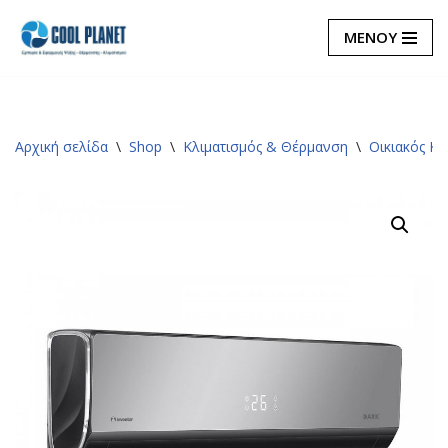
ΜΕΝΟΥ
Μεταπηδήστε
στο
περιεχόμενο
Αρχική σελίδα
\
Shop
\
Κλιματισμός & Θέρμανση
\
Οικιακός Κλ