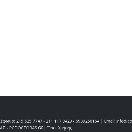
έφωνο: 215 525 7747 - 211 117 8429 - 6939256164 | Email: info@coo
ΔΑΣ - PCDOCTORAS.GR
|
Όροι Χρήσης