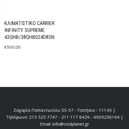
ΚΛΙΜΑΤΙΣΤΙΚΟ CARRIER
INFINITY SUPREME
42QHB/38QHB024D8SN
€
930.00
Ζαχαρία Παπαντωνίου 55-57 - Πατήσια - 11145 |
Τηλέφωνο: 215 525 7747 - 211 117 8429 - 6939256164 |
Email: info@coolplanet.gr