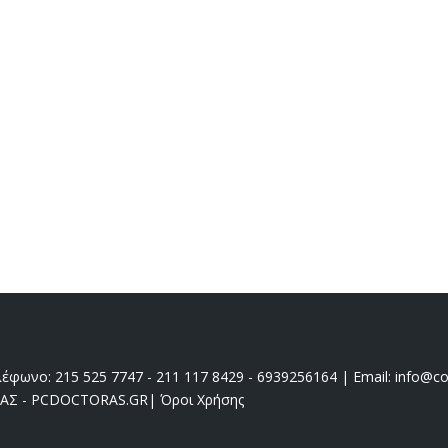
έφωνο: 215 525 7747 - 211 117 8429 - 6939256164 | Email: info@coo
ΔΑΣ - PCDOCTORAS.GR
|
Όροι Χρήσης