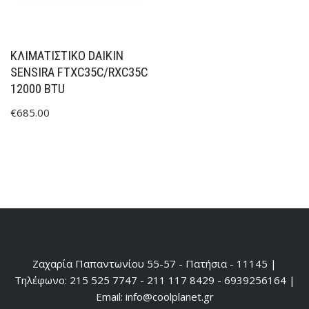
ΚΛΙΜΑΤΙΣΤΙΚΟ DAIKIN
SENSIRA FTXC35C/RXC35C
12000 BTU
€
685.00
Ζαχαρία Παπαντωνίου 55-57 - Πατήσια - 11145 |
Τηλέφωνο: 215 525 7747 - 211 117 8429 - 6939256164 |
Email: info@coolplanet.gr