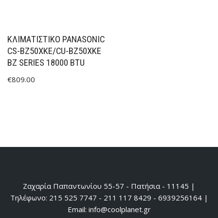
ΚΛΙΜΑΤΙΣΤΙΚΟ PANASONIC
CS-BZ50XKE/CU-BZ50XKE
BZ SERIES 18000 BTU
€
809.00
Ζαχαρία Παπαντωνίου 55-57 - Πατήσια - 11145 |
Τηλέφωνο: 215 525 7747 - 211 117 8429 - 6939256164 |
Email: info@coolplanet.gr