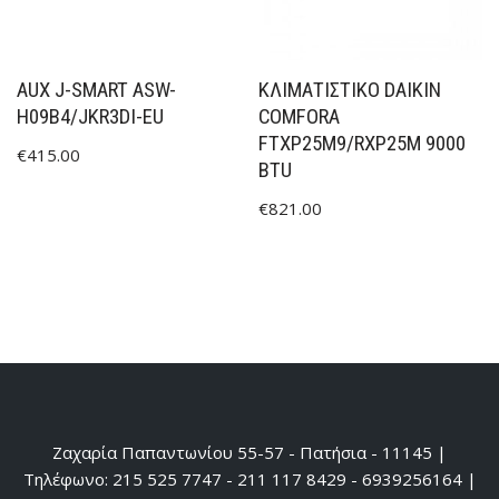
AUX J-SMART ASW-
ΚΛΙΜΑΤΙΣΤΙΚΟ DAIKIN
H09B4/JKR3DI-EU
COMFORA
FTXP25M9/RXP25M 9000
€
415.00
BTU
€
821.00
Ζαχαρία Παπαντωνίου 55-57 - Πατήσια - 11145 |
Τηλέφωνο: 215 525 7747 - 211 117 8429 - 6939256164 |