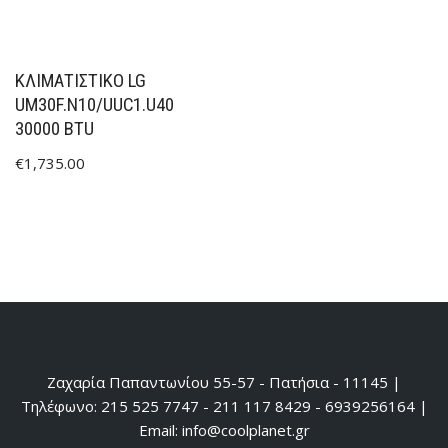
ΚΛΙΜΑΤΙΣΤΙΚΟ LG
UM30F.N10/UUC1.U40
30000 BTU
€
1,735.00
Ζαχαρία Παπαντωνίου 55-57 - Πατήσια - 11145 |
Τηλέφωνο: 215 525 7747 - 211 117 8429 - 6939256164 |
Email: info@coolplanet.gr