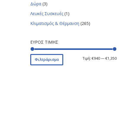
Δώρα
(3)
Λευκές Συσκευές
(1)
Κλιματισμός & Θέρμανση
(265)
ΕΎΡΟΣ ΤΙΜΉΣ
Τιμή:
€940
—
€1,350
Φιλτράρισμα