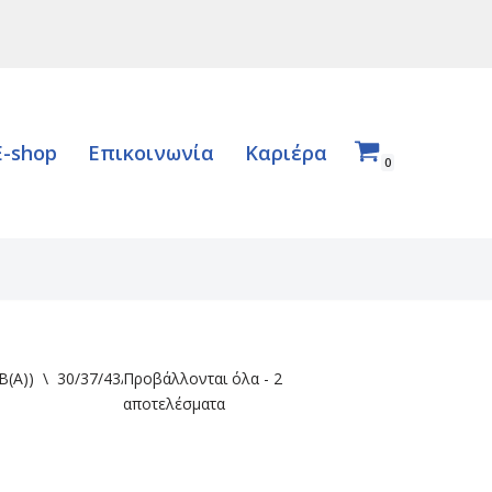
E-shop
Επικοινωνία
Καριέρα
0
B(A))
\
30/37/43/47
Προβάλλονται όλα - 2
αποτελέσματα