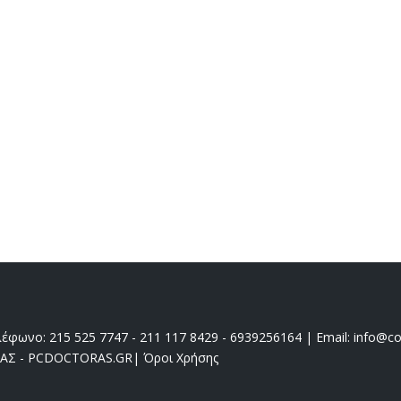
έφωνο: 215 525 7747 - 211 117 8429 - 6939256164 | Email: info@coo
ΔΑΣ - PCDOCTORAS.GR
|
Όροι Χρήσης