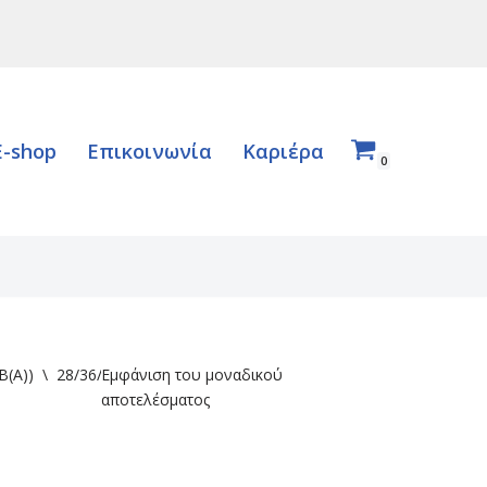
E-shop
Επικοινωνία
Καριέρα
0
B(A))
\
28/36/40/45
Εμφάνιση του μοναδικού
αποτελέσματος