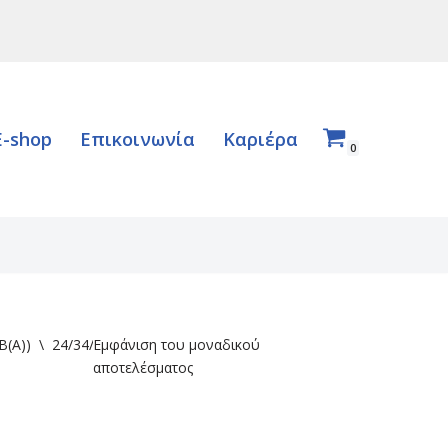
E-shop
Επικοινωνία
Καριέρα
0
B(A))
\
24/34/39/45
Εμφάνιση του μοναδικού
αποτελέσματος