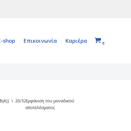
E-shop
Επικοινωνία
Καριέρα
0
B(A))
\
20/32/44
Εμφάνιση του μοναδικού
αποτελέσματος