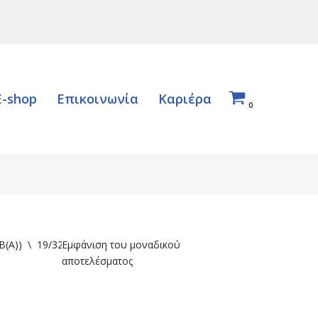
E-shop
Επικοινωνία
Καριέρα
0
B(A))
\
19/32/43
Εμφάνιση του μοναδικού
αποτελέσματος