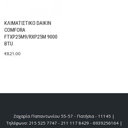
ΚΛΙΜΑΤΙΣΤΙΚΟ DAIKIN
COMFORA
FTXP25M9/RXP25M 9000
BTU
€
821.00
Ζαχαρία Παπαντωνίου 55-57 - Πατήσια - 11145 |
Τηλέφωνο: 215 525 7747 - 211 117 8429 - 6939256164 |