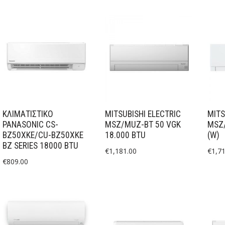
ΚΛΙΜΑΤΙΣΤΙΚΟ
MITSUBISHI ELECTRIC
MITS
PANASONIC CS-
MSZ/MUZ-BT 50 VGK
MSZ/
BZ50XKE/CU-BZ50XKE
18.000 BTU
(W)
BZ SERIES 18000 BTU
€
1,181.00
€
1,7
€
809.00