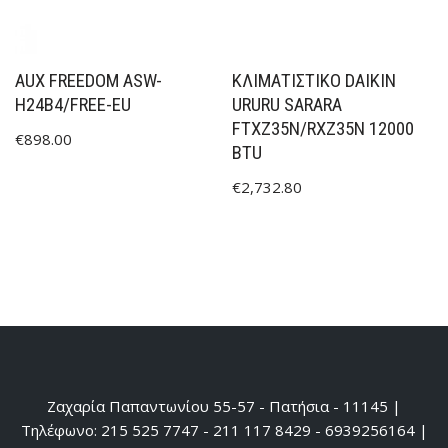
AUX FREEDOM ASW-
ΚΛΙΜΑΤΙΣΤΙΚΟ DAIKIN
H24B4/FREE-EU
URURU SARARA
FTXZ35N/RXZ35N 12000
€
898.00
BTU
€
2,732.80
Ζαχαρία Παπαντωνίου 55-57 - Πατήσια - 11145 |
Τηλέφωνο: 215 525 7747 - 211 117 8429 - 6939256164 |