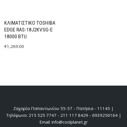
ΚΛΙΜΑΤΙΣΤΙΚΟ TOSHIBA
EDGE RAS-18J2KVSG-E
18000 BTU
€
1,269.00
Ζαχαρία Παπαντωνίου 55-57 - Πατήσια - 11145 |
Τηλέφωνο: 215 525 7747 - 211 117 8429 - 6939256164 |
Email: info@coolplanet.gr