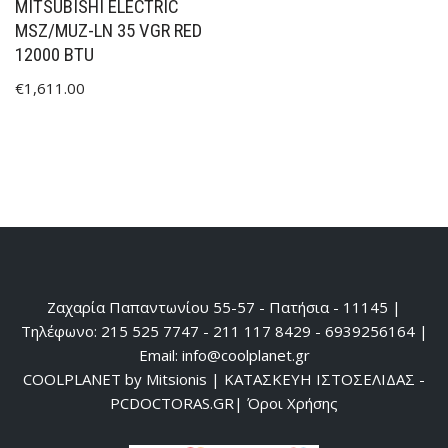
MITSUBISHI ELECTRIC
MSZ/MUZ-LN 35 VGR RED
12000 BTU
€
1,611.00
Ζαχαρία Παπαντωνίου 55-57 - Πατήσια - 11145 |
Τηλέφωνο: 215 525 7747 - 211 117 8429 - 6939256164 |
Email: info@coolplanet.gr
COOLPLANET by Mitsionis
|
ΚΑΤΑΣΚΕΥΗ ΙΣΤΟΣΕΛΙΔΑΣ -
PCDOCTORAS.GR
|
Όροι Χρήσης