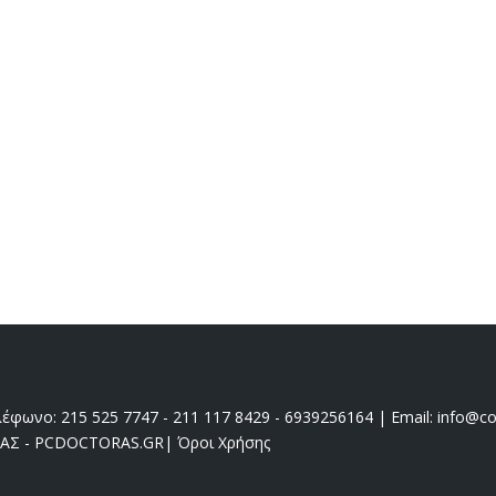
έφωνο: 215 525 7747 - 211 117 8429 - 6939256164 | Email: info@coo
ΔΑΣ - PCDOCTORAS.GR
|
Όροι Χρήσης