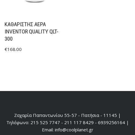
ΚΑΘΑΡΙΣΤΉΣ ΑΈΡΑ
INVENTOR QUALITY QLT-
300
€
168.00
Ζαχαρία Παπαντωνίου 55-57 - Πατήσια - 11145 |
Τηλέφωνο: 215 525 7747 - 211 117 8429 - 6939256164 |
Email: info@coolplanet.gr