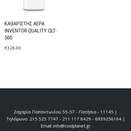
ΚΑΘΑΡΙΣΤΉΣ ΑΈΡΑ
INVENTOR QUALITY QLT-
500
€
328.00
Ζαχαρία Παπαντωνίου 55-57 - Πατήσια - 11145 |
Τηλέφωνο: 215 525 7747 - 211 117 8429 - 6939256164 |
Email: info@coolplanet.gr