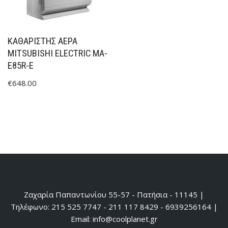
ΚΑΘΑΡΙΣΤΉΣ ΑΈΡΑ
MITSUBISHI ELECTRIC MA-
E85R-E
€
648.00
Ζαχαρία Παπαντωνίου 55-57 - Πατήσια - 11145 |
Τηλέφωνο: 215 525 7747 - 211 117 8429 - 6939256164 |
Email: info@coolplanet.gr