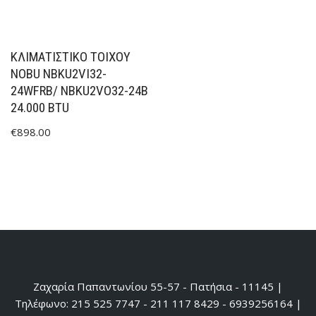
ΚΛΙΜΑΤΙΣΤΙΚΟ ΤΟΙΧΟΥ
NOBU NBKU2VI32-
24WFRB/ NBKU2VO32-24B
24.000 BTU
€
898.00
Ζαχαρία Παπαντωνίου 55-57 - Πατήσια - 11145 |
Τηλέφωνο: 215 525 7747 - 211 117 8429 - 6939256164 |