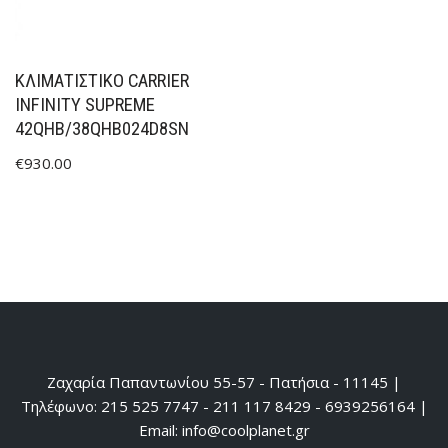
ΚΛΙΜΑΤΙΣΤΙΚΟ CARRIER
INFINITY SUPREME
42QHB/38QHB024D8SN
€
930.00
Ζαχαρία Παπαντωνίου 55-57 - Πατήσια - 11145 |
Τηλέφωνο: 215 525 7747 - 211 117 8429 - 6939256164 |
Email: info@coolplanet.gr